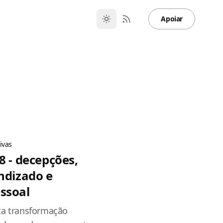
Apoiar
ivas
8 - decepções,
ndizado e
ssoal
ta transformação