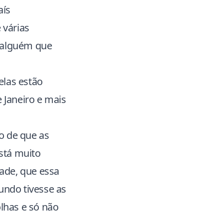
aís
 várias
 alguém que
elas estão
 Janeiro e mais
o de que as
stá muito
dade, que essa
ndo tivesse as
lhas e só não