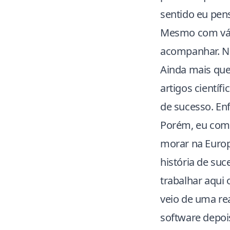
sentido eu pen
Mesmo com vári
acompanhar. Ne
Ainda mais qu
artigos cientí
de sucesso. Enf
Porém, eu come
morar na Europ
história de su
trabalhar aqui
veio de uma re
software depois