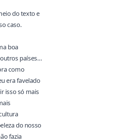
meio do texto e
so caso.
uma boa
 outros países…
ora como
u era favelado
ir isso só mais
mais
cultura
beleza do nosso
ão fazia