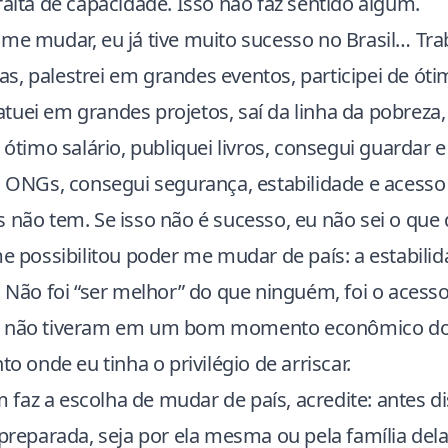
falta de capacidade. Isso não faz sentido algum.
 me mudar, eu já tive muito sucesso no Brasil… Tr
s, palestrei em grandes eventos, participei de óti
tuei em grandes projetos, saí da linha da pobreza,
 ótimo salário, publiquei livros, consegui guardar e 
ei ONGs, consegui segurança, estabilidade e acess
 não tem. Se isso não é sucesso, eu não sei o que 
me possibilitou poder me mudar de país: a estabili
. Não foi “ser melhor” do que ninguém, foi o acess
s não tiveram em um bom momento econômico do 
onde eu tinha o privilégio de arriscar.
faz a escolha de mudar de país, acredite: antes d
 preparada, seja por ela mesma ou pela família dela