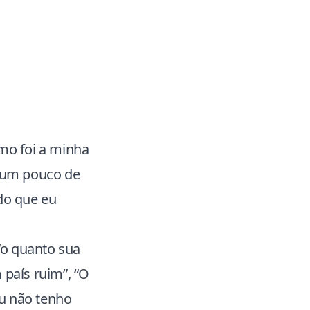
mo foi a minha
 um pouco de
 do que eu
“o quanto sua
 país ruim”, “O
eu não tenho