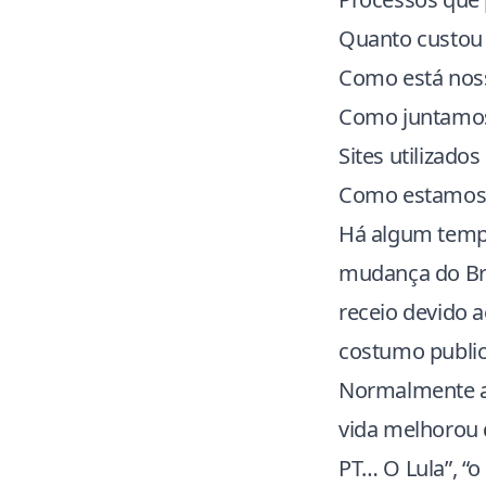
Quanto custou 
Como está noss
Como juntamos 
Sites utilizad
Como estamos
Há algum tempo
mudança do Bra
receio devido a
costumo public
Normalmente as
vida melhorou d
PT… O Lula”, “o