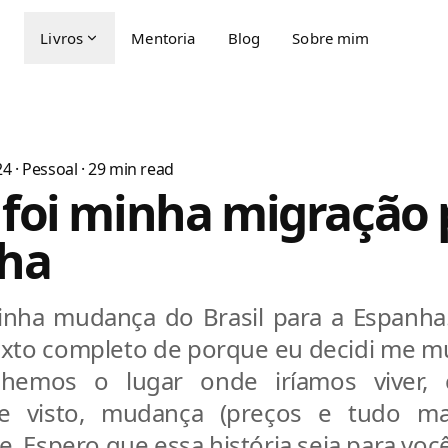
Livros
Mentoria
Blog
Sobre mim
24
·
Pessoal
·
29
min read
foi minha migração 
ha
nha mudança do Brasil para a Espanha
exto completo de porque eu decidi me mu
hemos o lugar onde iríamos viver,
e visto, mudança (preços e tudo m
. Espero que essa história seja para voc