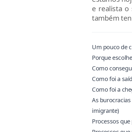
e realista o
também tenh
Um pouco de c
Porque escolh
Como consegui
Como foi a saíd
Como foi a che
As burocracias
imigrante)
Processos que p
Processos que 