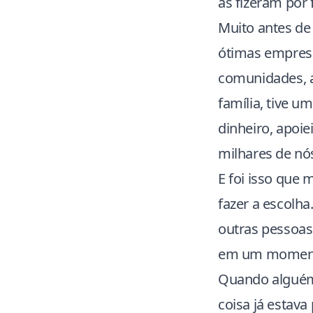
as fizeram por 
Muito antes de
ótimas empresa
comunidades, a
família, tive um
dinheiro, apoi
milhares de nós
E foi isso que 
fazer a escolha
outras pessoa
em um momento 
Quando alguém 
coisa já estava