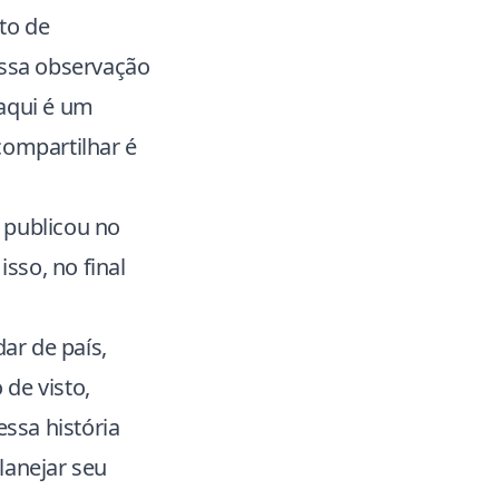
to de
essa observação
 aqui é um
compartilhar é
 publicou no
isso, no final
ar de país,
de visto,
ssa história
planejar seu