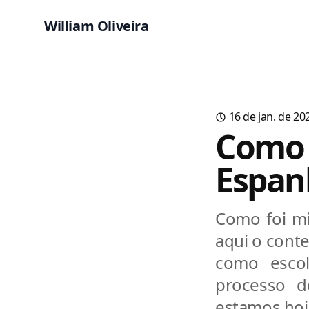
William Oliveira
16 de jan. de 20
Como 
Espan
Como foi mi
aqui o cont
como escol
processo d
estamos hoje