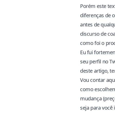
Porém este tex
diferenças de 
antes de qualq
discurso de coa
como foi o pr
Eu fui forteme
seu perfil no T
deste artigo, t
Vou contar aqu
como escolhemo
mudança (preço
seja para você i