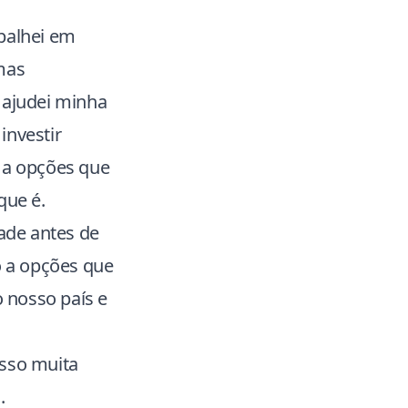
abalhei em
mas
 ajudei minha
investir
o a opções que
que é.
dade antes de
o a opções que
nosso país e
isso muita
.