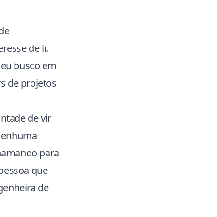
 de
esse de ir.
 eu busco em
s de projetos
ntade de vir
 nenhuma
chamando para
 pessoa que
genheira de