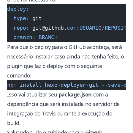
deploy:
  type:
 git
  repo:
 git@github.
com:USUARIO
/
REPOSITO
  branch:
 BRANCH
Para que o deploy para o GitHub aconteça, será
necessário instalar, caso ainda não tenha feito, o
plugin que faz o deploy com o seguinte
comando:
npm
 install
 hexo-deployer-git
 --save-de
Isso vai atualizar seu
package.json
com a
dependência que será instalada no servidor de
integração do Travis durante a execução do
build.
Salvando tudo e subindo para o GitHub