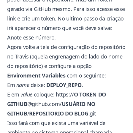
gerado via GitHub mesmo. Para isso acesse
esse
link
e crie um token. No ultimo passo da criação
irá aparecer o número que você deve salvar.
Anote esse número.
Agora volte a tela de configuração do repositório
no Travis (aquela engrenagem do lado do nome
do repositório) e configure a opção
Environment Variables
com o seguinte:
Em
name
deixe:
DEPLOY_REPO
.
E em
value
coloque: https://
O TOKEN DO
GITHUB
@github.com/
USUÁRIO NO
GITHUB
/
REPOSITORIO DO BLOG
.git
Isso fará com que exista uma variável de
ambiente no sistema operacional chamada