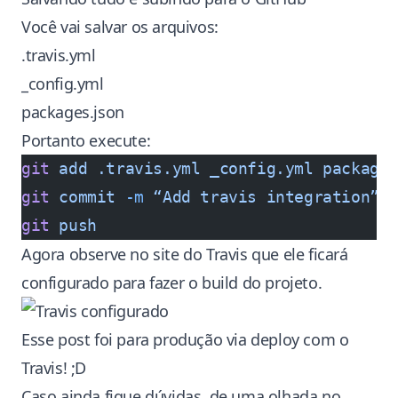
Você vai salvar os arquivos:
.travis.yml
_config.yml
packages.json
Portanto execute:
git
 add
 .travis.yml
 _config.yml
 package
git
 commit
 -m
 “Add
 travis
 integration”
git
 push
Agora observe no site do Travis que ele ficará
configurado para fazer o build do projeto.
Esse post foi para produção via deploy com o
Travis! ;D
Caso ainda fique dúvidas, de uma olhada no