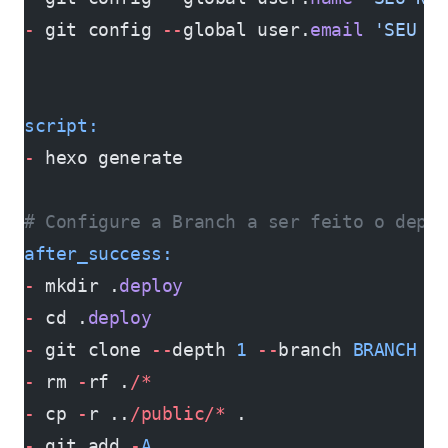
-
 git config 
--
global user.
email
 'SEU E
script:
-
 hexo generate
# Configure a Branch a ser feito o depl
after_success:
-
 mkdir .
deploy
-
 cd .
deploy
-
 git clone 
--
depth 
1
 --
branch 
BRANCH
 -
-
 rm 
-
rf .
/*
-
 cp 
-
r ..
/public/*
 .
-
 git add 
-
A
 .