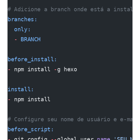
# Adicione a branch onde está a instalaç
branches:
  only:
  -
 BRANCH
before_install:
-
 npm install 
-
g hexo
install:
-
 npm install
# Configure seu nome de usuário e e-mail
before_script:
-
 git config 
--
global user.
name
 'SEU NO