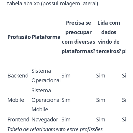
tabela abaixo (possui rolagem lateral).
Precisa se
Lida com
P
preocupar
dados
pe
Profissão
Plataforma
com diversas
vindo de
da
plataformas?
terceiros?
pla
Sistema
Backend
Sim
Sim
Sim
Operacional
Sistema
Mobile
Operacional
Sim
Sim
Sim
Mobile
Frontend
Navegador
Sim
Sim
Sim
Tabela de relacionamento entre profissões